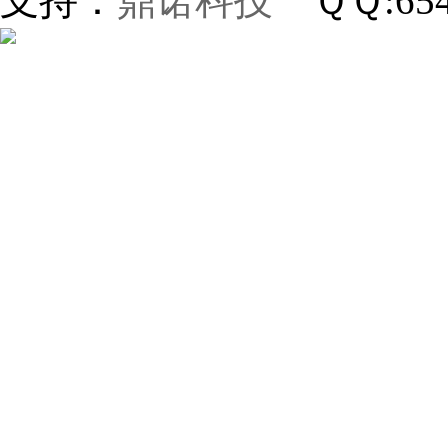
支持：
鼎诺科技
ＱＱ:654