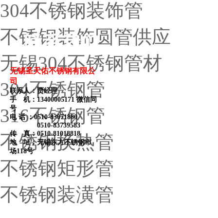
304不锈钢装饰管
不锈钢装饰圆管供应
联系我们
无锡304不锈钢管材
无锡圣天佑不锈钢有限公
司
304不锈钢管
联系人：贾经理
手 机：13400005171 微信同
号
316不锈钢管
电 话 ：
0510-83071880
0510-83739583
传 真：0510-81018818
不锈钢换热管
地 址：无锡东方不锈钢市
场118号
不锈钢矩形管
不锈钢装潢管
热卖产品